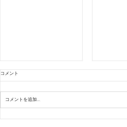
年末年始営業のお知らせ
コメント
2025年も残すところ早1週間。
ほんとにあっという間に一年が過
ぎて行きますね。 年末年始の営
コメントを追加…
業についてお知らせします。 年
内の営業は29日月曜日まで 12月
2月冬季休
30、31、1月元旦 お休み 1月２
日金曜日〜1月5日月曜日 営業 1
知らせ