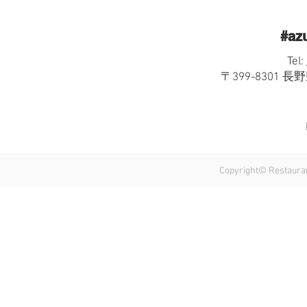
月6、7日 お休み ディナーは予
約制です。当日午後2時まで受
#az
付。 ランチもできるだけご予約
予約をいただきますようお願いい
Tel:
たします。
〒399-8301 
Copyright© Restauran